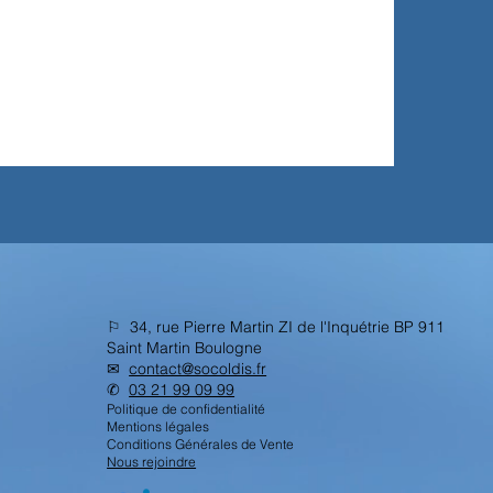
⚐ 34, rue Pierre Martin ZI de l'Inquétrie BP 911
Saint Martin Boulogne
✉︎
contact@socoldis.fr
✆
03 21 99 09 99
Politique de confidentialité
Mentions légales
Conditions Générales de Vente
Nous rejoindre