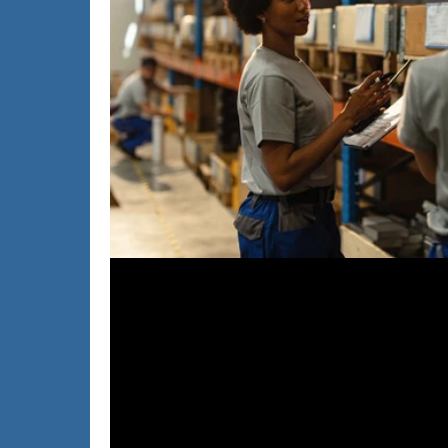
22 août 2025
Produits d’hygiène professionnel
stocker et les utiliser ?
Socoldis vous montre comment stocker et uti
nettoyage