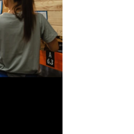
le : comment bien les
liser au mieux vos produits de