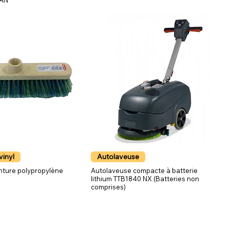
KAN
 vinyl
Autolaveuse
nture polypropylène
Autolaveuse compacte à batterie
lithium TTB1840 NX (Batteries non
comprises)