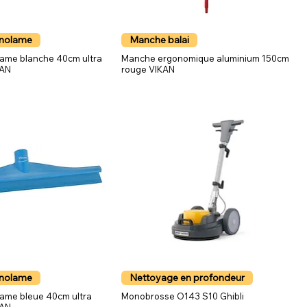
onolame
Manche balai
lame blanche 40cm ultra
Manche ergonomique aluminium 150cm
KAN
rouge VIKAN
onolame
Nettoyage en profondeur
ame bleue 40cm ultra
Monobrosse O143 S10 Ghibli