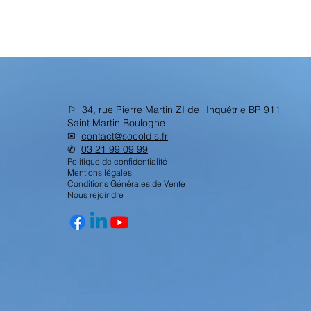
⚐ 34, rue Pierre Martin ZI de l'Inquétrie BP 911
Saint Martin Boulogne
✉︎
contact@socoldis.fr
✆
03 21 99 09 99
Politique de confidentialité
Mentions légales
Conditions Générales de Vente
Nous rejoindre