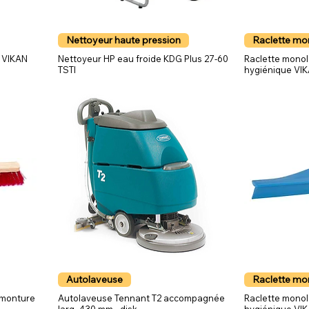
Nettoyeur haute pression
Raclette m
m VIKAN
Nettoyeur HP eau froide KDG Plus 27-60
Raclette mono
TSTI
hygiénique VI
Autolaveuse
Raclette m
 monture
Autolaveuse Tennant T2 accompagnée
Raclette monol