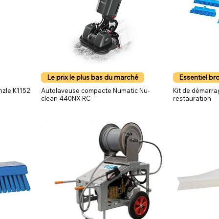
Le prix le plus bas du marché
Essentiel br
nzle K1152
Autolaveuse compacte Numatic Nu-
Kit de démarra
clean 440NX-RC
restauration