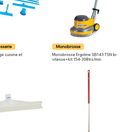
osserie
Monobrosse
ge cuisine et
Monobrosse Ergoline SB143 TSN bi-
vitesse+kit 154-308trs/min