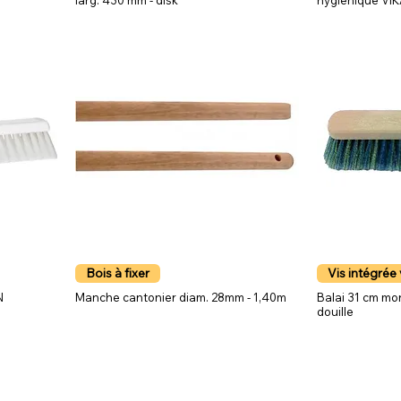
larg. 430 mm - disk
hygiénique VI
Bois à fixer
Vis intégrée
N
Manche cantonier diam. 28mm - 1,40m
Balai 31 cm mo
douille