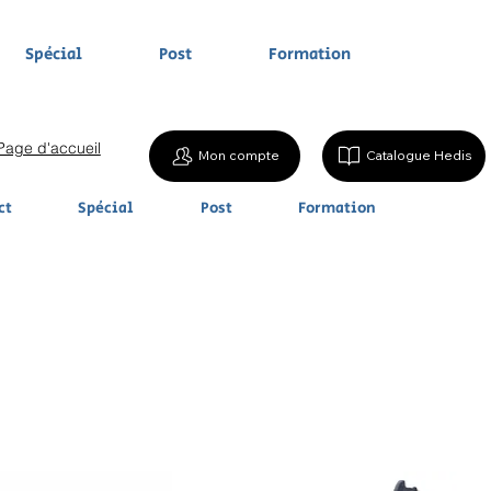
Spécial
Post
Formation
Page d'accueil
Mon compte
Catalogue Hedis
ct
Spécial
Post
Formation