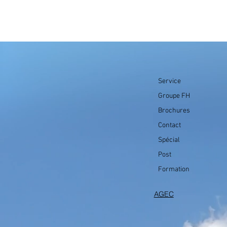
Service
Groupe FH
Brochures
Contact
Spécial
Post
Formation
AGEC