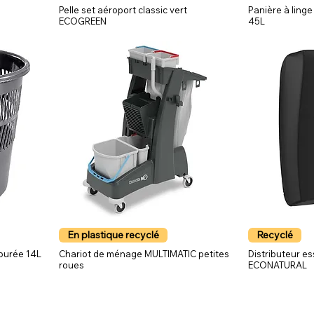
Pelle set aéroport classic vert
Panière à lin
ECOGREEN
45L
En plastique recyclé
Recyclé
jourée 14L
Chariot de ménage MULTIMATIC petites
Distributeur es
roues
ECONATURAL