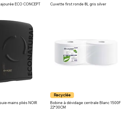
ge ajourée ECO CONCEPT
Cuvette first ronde 8L gris silver
Recyclée
suie-mains pliés NOIR
Bobine à dévidage centrale Blanc 1500F
22*30CM