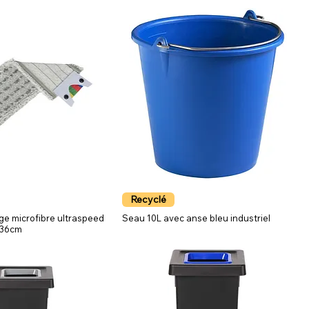
Recyclé
ge microfibre ultraspeed
Seau 10L avec anse bleu industriel
 36cm