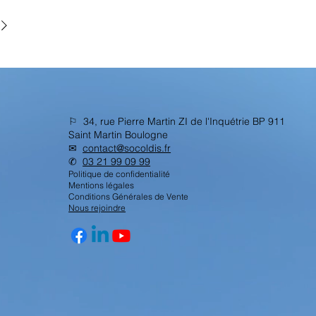
⚐ 34, rue Pierre Martin ZI de l'Inquétrie BP 911
Saint Martin Boulogne
✉︎
contact@socoldis.fr
✆
03 21 99 09 99
Politique de confidentialité
Mentions légales
Conditions Générales de Vente
Nous rejoindre