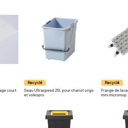
Recyclé
Recyclé
age court
Seau Ultraspeed 25L pour chariot origo
Frange de lava
et voleopro
mini micromop