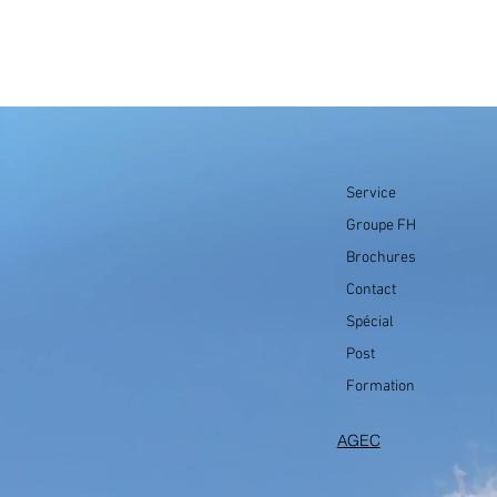
Service
Groupe FH
Brochures
Contact
Spécial
Post
Formation
AGEC