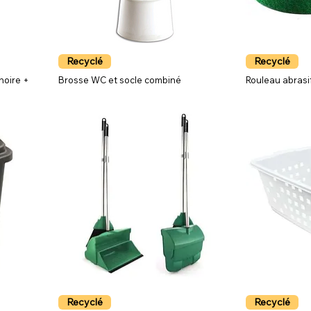
Recyclé
Recyclé
noire +
Brosse WC et socle combiné
Rouleau abrasi
Recyclé
Recyclé