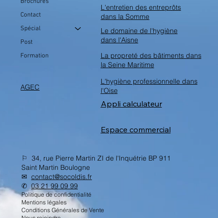
Brochures
L'entretien des entreprôts
Contact
dans la Somme
Spécial
Le domaine de l'hygiène
dans l'Aisne
Post
La propreté des bâtiments dans
Formation
la Seine Maritime
L'hygiène professionnelle dans
AGEC
l'Oise
Appli calculateur
Espace commercial
⚐ 34, rue Pierre Martin ZI de l'Inquétrie BP 911
Saint Martin Boulogne
✉︎
contact@socoldis.fr
✆
03 21 99 09 99
Politique de confidentialité
Mentions légales
Conditions Générales de Vente
Nous rejoindre