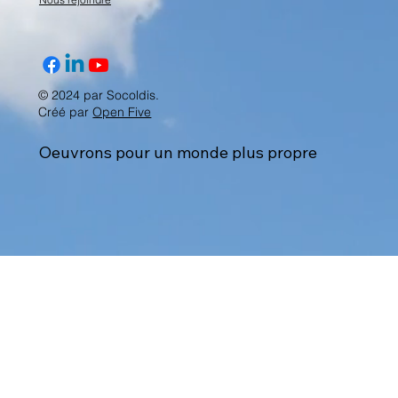
© 2024 par Socoldis.
Créé par
Open Five
Oeuvrons pour un monde plus propre