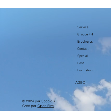
Service
Groupe FH
Brochures
Contact
Spécial
Post
Formation
AGEC
© 2024 par Socoldis.
Créé par
Open Five