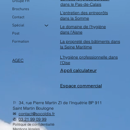
Groupe FH
dans le Pas-de-Calais
Brochures
L'entretien des entreprôts
Contact
dans la Somme
Spécial
Le domaine de l'hygiène
dans l'Aisne
Post
La propreté des bâtiments dans
Formation
la Seine Maritime
L'hygiène professionnelle dans
AGEC
l'Oise
Appli calculateur
Espace commercial
⚐ 34, rue Pierre Martin ZI de l'Inquétrie BP 911
Saint Martin Boulogne
✉︎
contact@socoldis.fr
✆
03 21 99 09 99
Politique de confidentialité
Mentions légales