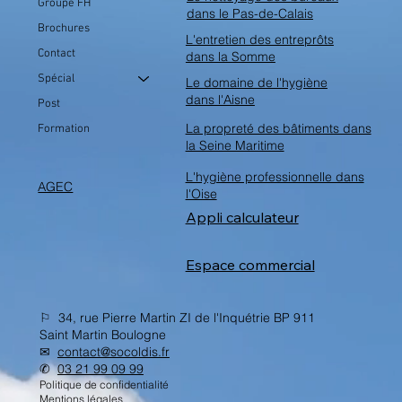
Groupe FH
dans le Pas-de-Calais
Brochures
L'entretien des entreprôts
Contact
dans la Somme
Spécial
Le domaine de l'hygiène
dans l'Aisne
Post
La propreté des bâtiments dans
Formation
la Seine Maritime
L'hygiène professionnelle dans
AGEC
l'Oise
Appli calculateur
Espace commercial
⚐ 34, rue Pierre Martin ZI de l'Inquétrie BP 911
Saint Martin Boulogne
✉︎
contact@socoldis.fr
✆
03 21 99 09 99
Politique de confidentialité
Mentions légales