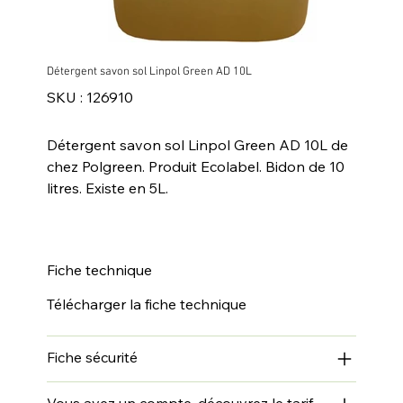
Détergent savon sol Linpol Green AD 10L
SKU
SKU :
126910
126910
Détergent savon sol Linpol Green AD 10L de
chez Polgreen. Produit Ecolabel. Bidon de 10
litres. Existe en 5L.
Fiche technique
Télécharger la fiche technique
Fiche sécurité
Vous avez un compte, découvrez le tarif.