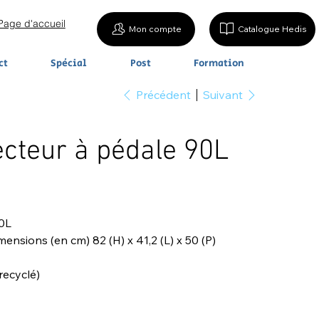
Page d'accueil
Mon compte
Catalogue Hedis
ct
Spécial
Post
Formation
Précédent
Suivant
ecteur à pédale 90L
90L
ensions (en cm) 82 (H) x 41,2 (L) x 50 (P)
recyclé)