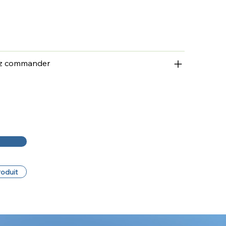
ez commander
roduit