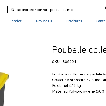
Service
Groupe FH
Brochures
Conta
Poubelle coll
SKU
SKU :
806224
806224
Poubelle collecteur à pédale 
Couleur Anthracite / Jaune Dim
Poids net 5,13 kg
Matériau Polypropylène (50% 