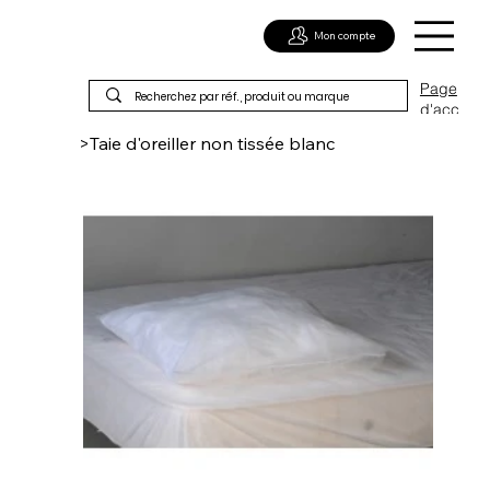
Mon compte
Page
d'acc
ueil
>
Taie d'oreiller non tissée blanc