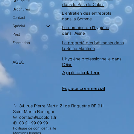
Groupe FH
dans le Pas-de-Calais
Brochures
L'entretien des entreprôts
Contact
dans la Somme
Spécial
Le domaine de l'hygiène
dans l'Aisne
Post
La propreté des bâtiments dans
Formation
la Seine Maritime
L'hygiène professionnelle dans
AGEC
l'Oise
Appli calculateur
Espace commercial
⚐ 34, rue Pierre Martin ZI de l'Inquétrie BP 911
Saint Martin Boulogne
✉︎
contact@socoldis.fr
✆
03 21 99 09 99
Politique de confidentialité
Mentions légales