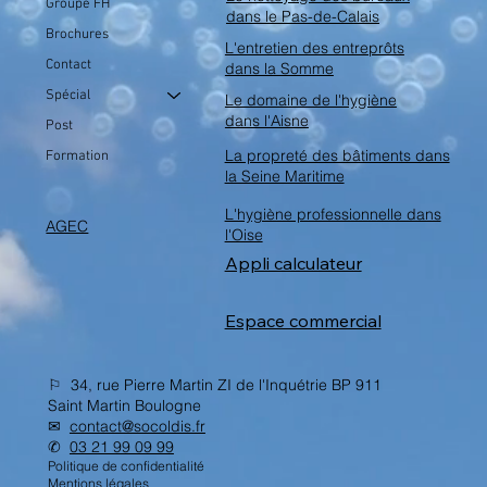
Groupe FH
dans le Pas-de-Calais
Brochures
L'entretien des entreprôts
Contact
dans la Somme
Spécial
Le domaine de l'hygiène
dans l'Aisne
Post
La propreté des bâtiments dans
Formation
la Seine Maritime
L'hygiène professionnelle dans
AGEC
l'Oise
Appli calculateur
Espace commercial
⚐ 34, rue Pierre Martin ZI de l'Inquétrie BP 911
Saint Martin Boulogne
✉︎
contact@socoldis.fr
✆
03 21 99 09 99
Politique de confidentialité
Mentions légales