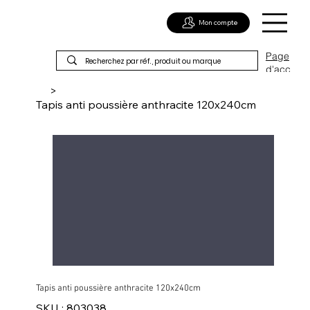
Mon compte
Page
d'acc
ueil
>
Tapis anti poussière anthracite 120x240cm
Tapis anti poussière anthracite 120x240cm
SKU
SKU :
803038