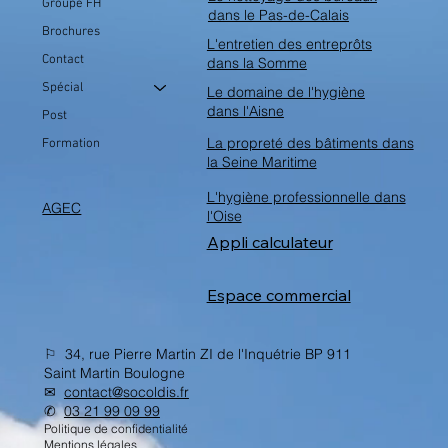
Groupe FH
dans le Pas-de-Calais
Brochures
L'entretien des entreprôts
Contact
dans la Somme
Spécial
Le domaine de l'hygiène
dans l'Aisne
Post
La propreté des bâtiments dans
Formation
la Seine Maritime
L'hygiène professionnelle dans
AGEC
l'Oise
Appli calculateur
Espace commercial
⚐ 34, rue Pierre Martin ZI de l'Inquétrie BP 911
Saint Martin Boulogne
✉︎
contact@socoldis.fr
✆
03 21 99 09 99
Politique de confidentialité
Mentions légales