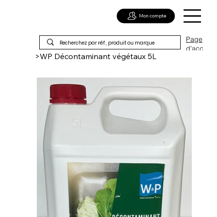
Mon compte
Page
d'acc
>
WP Décontaminant végétaux 5L
ueil