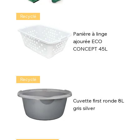
Recyclé
Panière à linge
ajourée ECO
CONCEPT 45L
Recyclé
Cuvette first ronde 8L
gris silver