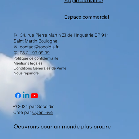
Appli calculateur
Espace commercial
⚐ 34, rue Pierre Martin ZI de l'Inquétrie BP 911
Saint Martin Boulogne
✉︎
contact@socoldis.fr
✆
03 21 99 09 99
Politique de confidentialité
Mentions légales
Conditions Générales de Vente
Nous rejoindre
© 2024 par Socoldis.
Créé par
Open Five
Oeuvrons pour un monde plus propre