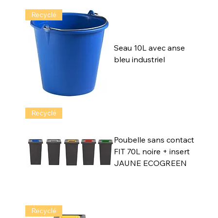
Recyclé
Seau 10L avec anse
bleu industriel
Recyclé
Poubelle sans contact
FIT 70L noire + insert
JAUNE ECOGREEN
Recyclé