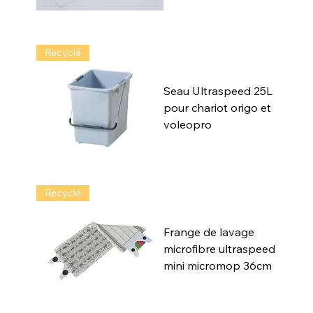
Recyclé
Seau Ultraspeed 25L
pour chariot origo et
voleopro
Recyclé
Frange de lavage
microfibre ultraspeed
mini micromop 36cm