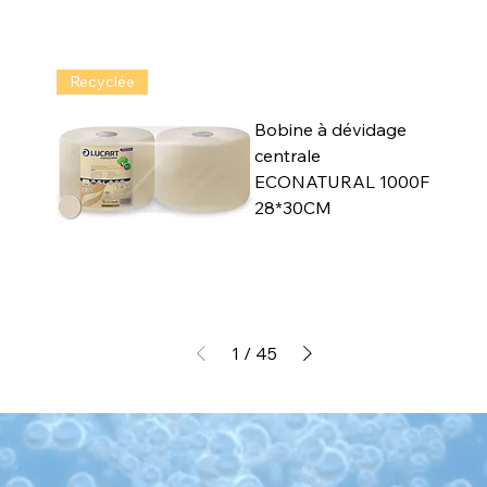
Recyclée
Bobine à dévidage
centrale
ECONATURAL 1000F
28*30CM
1
/
45