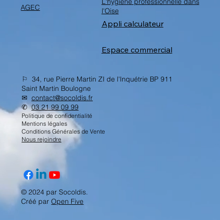
L'hygiène professionnelle dans
AGEC
l'Oise
Appli calculateur
Espace commercial
⚐ 34, rue Pierre Martin ZI de l'Inquétrie BP 911
Saint Martin Boulogne
✉︎
contact@socoldis.fr
✆
03 21 99 09 99
Politique de confidentialité
Mentions légales
Conditions Générales de Vente
Nous rejoindre
© 2024 par Socoldis.
Créé par
Open Five