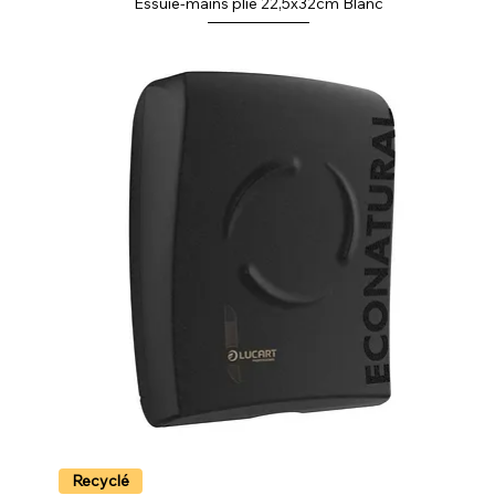
Essuie-mains plié 22,5x32cm Blanc
Recyclé