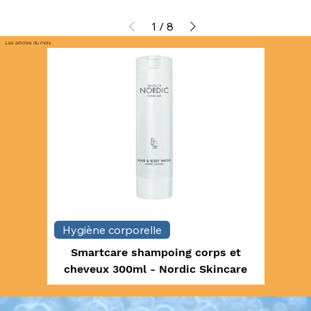
1
/
8
Les articles du mois
Hygiène corporelle
Gant 
Smartcare shampoing corps et
Gant 
cheveux 300ml - Nordic Skincare