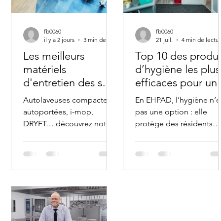
fb0060
fb0060
il y a 2 jours
3 min de lecture
21 juil.
4 min de lectu
Les meilleurs
Top 10 des produi
matériels
d’hygiène les plus
d'entretien des sols
efficaces pour un
selon Socoldis :
EHPAD
Autolaveuses compactes,
En EHPAD, l’hygiène n’e
notre guide
autoportées, i-mop,
pas une option : elle
complet
DRYFT… découvrez notre
protège des résidents
sélection des meilleurs
fragiles, rassure les
matériels d'entretien des
familles et conditionne l
sols pour EHPAD, écoles,
conformité de
hôtels, industrie et
l’établissement. Face au
collectivités.
risque infectieux, choisir
les bons produits
d’hygiène pour EHPAD f
toute la différence entre