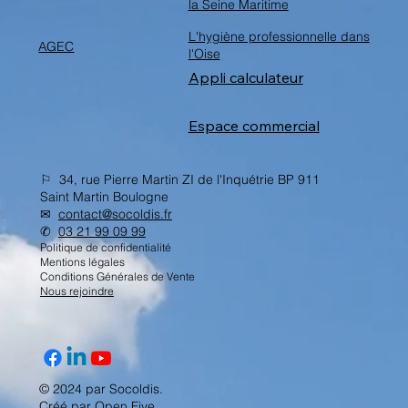
la Seine Maritime
L'hygiène professionnelle dans
AGEC
l'Oise
Appli calculateur
Espace commercial
⚐ 34, rue Pierre Martin ZI de l'Inquétrie BP 911
Saint Martin Boulogne
✉︎
contact@socoldis.fr
✆
03 21 99 09 99
Politique de confidentialité
Mentions légales
Conditions Générales de Vente
Nous rejoindre
© 2024 par Socoldis.
Créé par
Open Five