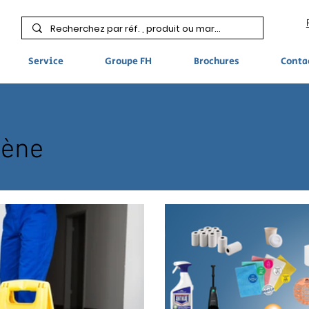
Service
Groupe FH
Brochures
Conta
iène