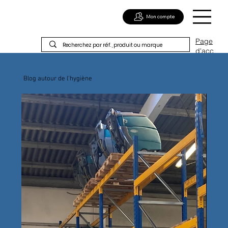
Mon compte
Page
d'acc
ueil
Blog autour de l'hygiène