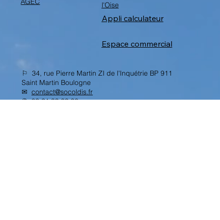
L'hygiène professionnelle dans
AGEC
l'Oise
Appli calculateur
Espace commercial
⚐ 34, rue Pierre Martin ZI de l'Inquétrie BP 911
Saint Martin Boulogne
✉︎
contact@socoldis.fr
✆
03 21 99 09 99
Politique de confidentialité
Mentions légales
Conditions Générales de Vente
Nous rejoindre
© 2024 par Socoldis.
Créé par
Open Five