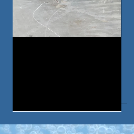
17 févr. 2025
Arrivée de nos nouveaux voisins
Normanet et Normaloc !
Bienvenue aux sociétés Normanet et Normaloc !