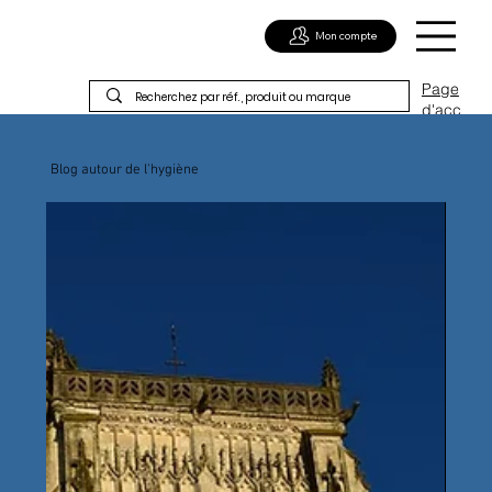
Mon compte
Page
d'acc
ueil
Blog autour de l'hygiène