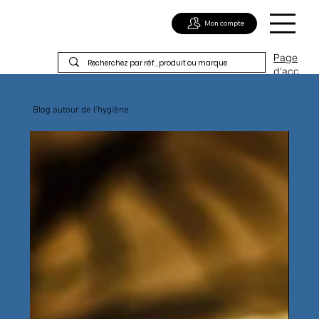
Mon compte
Page
d'acc
ueil
Blog autour de l'hygiène