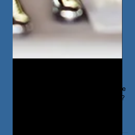
26 déc. 2025
Comment allier esthétique et hygiène
dans un restaurant haut de gamme ?
Esthétique et hygiène sont la priorité des
restaurants hauts de gamme