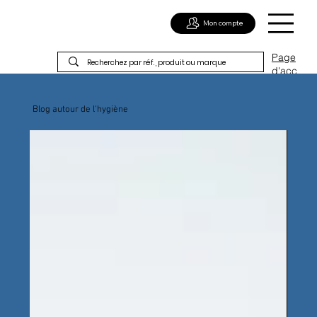
Mon compte
Page
d'acc
ueil
Blog autour de l'hygiène