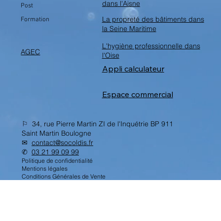
Spécial
Le domaine de l'hygiène
dans l'Aisne
Post
La propreté des bâtiments dans
Formation
la Seine Maritime
L'hygiène professionnelle dans
AGEC
l'Oise
Appli calculateur
Espace commercial
⚐ 34, rue Pierre Martin ZI de l'Inquétrie BP 911
Saint Martin Boulogne
✉︎
contact@socoldis.fr
✆
03 21 99 09 99
Politique de confidentialité
Mentions légales
Conditions Générales de Vente
Nous rejoindre