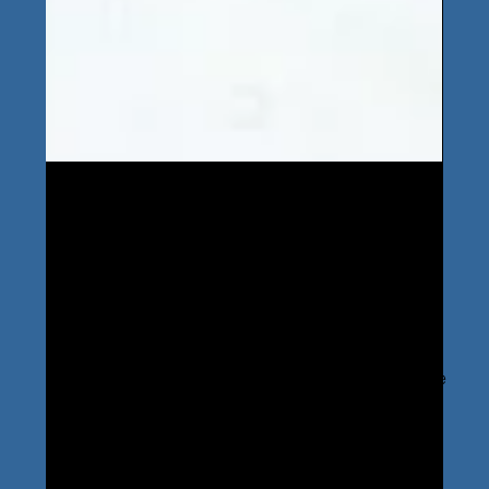
19 juil. 2024
Les produits de nettoyage
professionnel Werner & Mertz
recommandés par Socoldis
Socoldis vous partage une marque de confiance
pour votre nettoyage professionnel : Werner &
Mertz