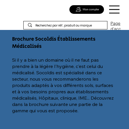
Mon compte
Page
d'acc
ueil
Brochure Socoldis Établissements
Médicalisés
Si il y a bien un domaine où il ne faut pas
prendre à la légère l'hygiène, c'est celui du
médicalisé. Socoldis est spécialisé dans ce
secteur, nous vous recommanderons les
produits adaptés à vos différents sols, surfaces
et à vos besoins propres aux établissements
médicalisés, Hôpitaux, clinique, IME... Découvrez
dans la brochure suivante une partie de la
gamme qui vous est proposée.