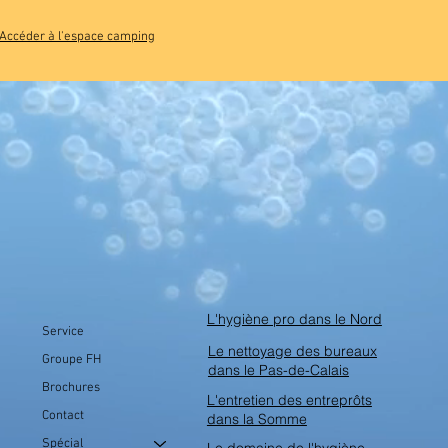
Accéder à l'espace camping
L'hygiène pro dans le Nord
Service
Le nettoyage des bureaux
Groupe FH
dans le Pas-de-Calais
Brochures
L'entretien des entreprôts
Contact
dans la Somme
Spécial
Le domaine de l'hygiène