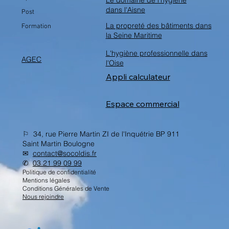
dans l'Aisne
Post
La propreté des bâtiments dans
Formation
la Seine Maritime
L'hygiène professionnelle dans
AGEC
l'Oise
Appli calculateur
Espace commercial
⚐ 34, rue Pierre Martin ZI de l'Inquétrie BP 911
Saint Martin Boulogne
✉︎
contact@socoldis.fr
✆
03 21 99 09 99
Politique de confidentialité
Mentions légales
Conditions Générales de Vente
Nous rejoindre