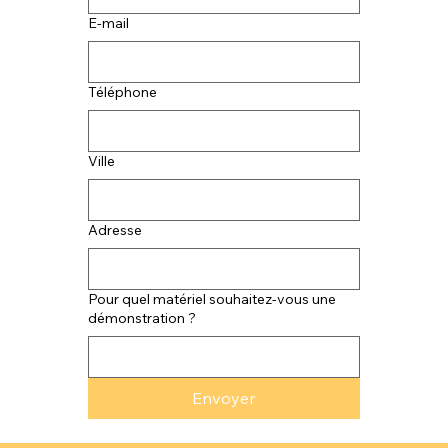
E‑mail
E‑mail
Téléphone
Téléphone
Ville
Ville
Adresse
Adresse
Pour quel matériel souhaitez-vous une
Pour quel matériel souhaitez-vous une
démonstration ?
démonstration ?
Envoyer
Envoyer