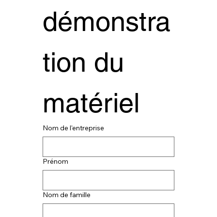
démonstra
démonstra
tion du 
tion du 
matériel
matériel
Nom de l'entreprise
Nom de l'entreprise
Prénom
Prénom
Nom de famille
Nom de famille