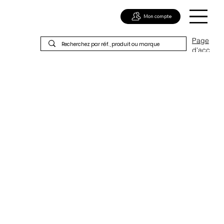
Mon compte
Page
d'acc
ueil