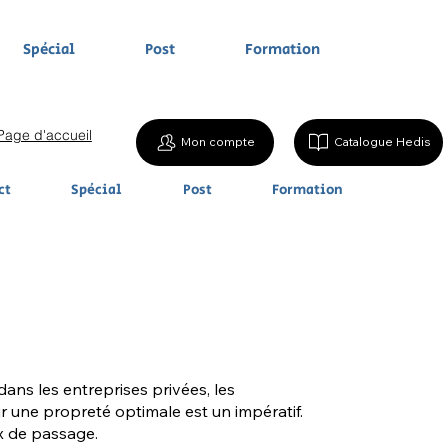
Spécial
Post
Formation
Page d'accueil
Mon compte
Catalogue Hedis
ct
Spécial
Post
Formation
ans les entreprises privées, les
r une propreté optimale est un impératif.
x de passage.