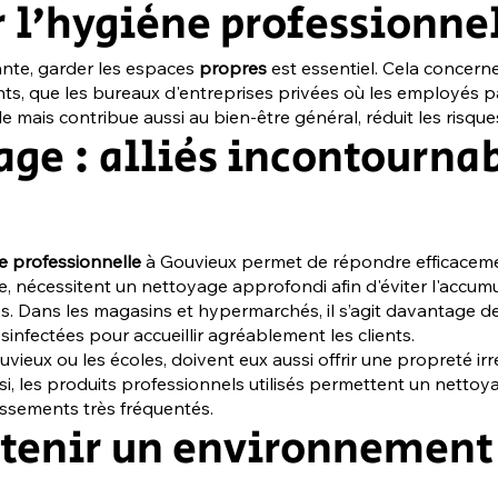
 l’hygiène professionne
lante, garder les espaces
propres
est essentiel. Cela concern
ients, que les bureaux d'entreprises privées où les employé
is contribue aussi au bien-être général, réduit les risques s
age : alliés incontourna
e
e professionnelle
à Gouvieux permet de répondre efficacemen
le, nécessitent un nettoyage approfondi afin d'éviter l'accu
és. Dans les magasins et hypermarchés, il s’agit davantage de 
infectées pour accueillir agréablement les clients.
ieux ou les écoles, doivent eux aussi offrir une propreté irr
si, les produits professionnels utilisés permettent un nettoya
issements très fréquentés.
tenir un environnement