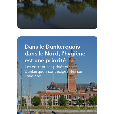
Dans le Dunkerquois
dans le Nord, l'hygiène
est une priorité
Les entreprises privés du
Dunkerquois sont exigeantes sur
l'hygiène