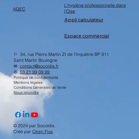
L'hygiène professionnelle dans
AGEC
l'Oise
Appli calculateur
Espace commercial
⚐ 34, rue Pierre Martin ZI de l'Inquétrie BP 911
Saint Martin Boulogne
✉︎
contact@socoldis.fr
✆
03 21 99 09 99
Politique de confidentialité
Mentions légales
Conditions Générales de Vente
Nous rejoindre
© 2024 par Socoldis.
Créé par
Open Five