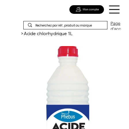
Mon compte
Page
d'acc
>
Acide chlorhydrique 1L
ueil