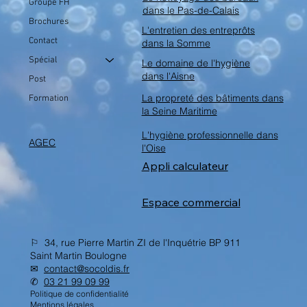
Groupe FH
dans le Pas-de-Calais
Brochures
L'entretien des entreprôts
Contact
dans la Somme
Spécial
Le domaine de l'hygiène
dans l'Aisne
Post
La propreté des bâtiments dans
Formation
la Seine Maritime
L'hygiène professionnelle dans
AGEC
l'Oise
Appli calculateur
Espace commercial
⚐ 34, rue Pierre Martin ZI de l'Inquétrie BP 911
Saint Martin Boulogne
✉︎
contact@socoldis.fr
✆
03 21 99 09 99
Politique de confidentialité
Mentions légales