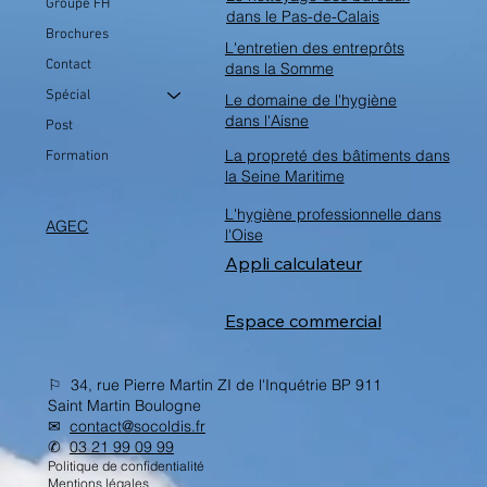
Groupe FH
dans le Pas-de-Calais
Brochures
L'entretien des entreprôts
Contact
dans la Somme
Spécial
Le domaine de l'hygiène
dans l'Aisne
Post
La propreté des bâtiments dans
Formation
la Seine Maritime
L'hygiène professionnelle dans
AGEC
l'Oise
Appli calculateur
Espace commercial
⚐ 34, rue Pierre Martin ZI de l'Inquétrie BP 911
Saint Martin Boulogne
✉︎
contact@socoldis.fr
✆
03 21 99 09 99
Politique de confidentialité
Mentions légales