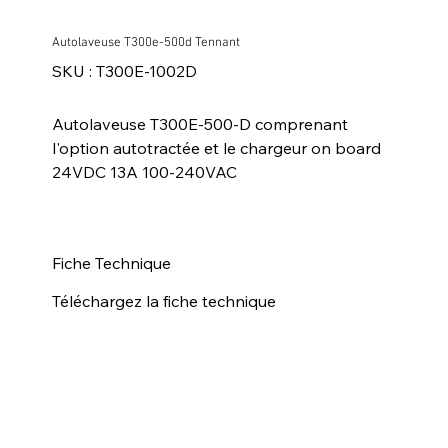
Autolaveuse T300e-500d Tennant
SKU
SKU :
T300E-1002D
T300E-
1002D
Autolaveuse T300E-500-D comprenant
l'option autotractée et le chargeur on board
24VDC 13A 100-240VAC
Fiche Technique
Téléchargez la fiche technique