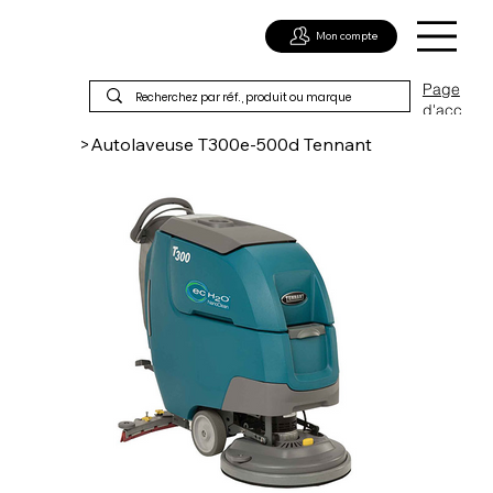
Mon compte
Page
d'acc
ueil
>
Autolaveuse T300e-500d Tennant