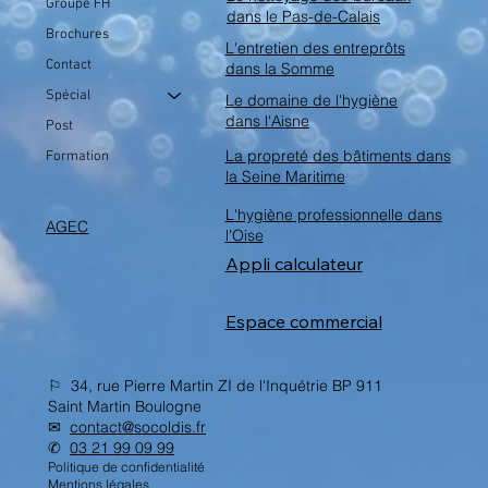
Groupe FH
dans le Pas-de-Calais
Brochures
L'entretien des entreprôts
Contact
dans la Somme
Spécial
Le domaine de l'hygiène
dans l'Aisne
Post
La propreté des bâtiments dans
Formation
la Seine Maritime
L'hygiène professionnelle dans
AGEC
l'Oise
Appli calculateur
Espace commercial
⚐ 34, rue Pierre Martin ZI de l'Inquétrie BP 911
Saint Martin Boulogne
✉︎
contact@socoldis.fr
✆
03 21 99 09 99
Politique de confidentialité
Mentions légales