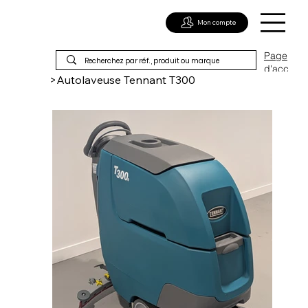
Mon compte
Page
d'acc
>
Autolaveuse Tennant T300
ueil