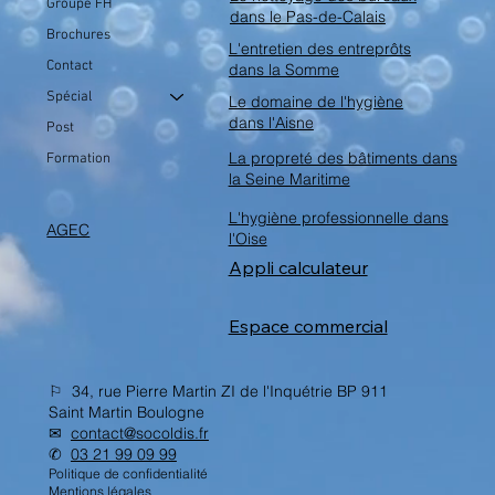
Groupe FH
dans le Pas-de-Calais
Largeur du capteur: 30 po / 772 mm
Brochures
Type de machine: À conducteur
L'entretien des entreprôts
Contact
dans la Somme
accompagné
Spécial
Durée d’exécution estimée: Jusqu’à 3,8
Le domaine de l'hygiène
dans l'Aisne
heures
Post
Source d’alimentation: Batterie
La propreté des bâtiments dans
Formation
Type de bloc de brossage: Orbitale,
la Seine Maritime
Disque
L'hygiène professionnelle dans
AGEC
Application: Intérieur
l'Oise
Appli calculateur
Espace commercial
Découvrez son prix sur le site de
Normanet
⚐ 34, rue Pierre Martin ZI de l'Inquétrie BP 911
Découvrez son prix sur le site de Normanet
Saint Martin Boulogne
✉︎
contact@socoldis.fr
✆
03 21 99 09 99
Politique de confidentialité
Mentions légales