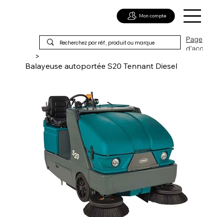
Mon compte
Page
d'acc
>
ueil
Balayeuse autoportée S20 Tennant Diesel