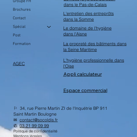
Groupe FH
dans le Pas-de-Calais
Brochures
L'entretien des entreprôts
Contact
dans la Somme
Spécial
Le domaine de l'hygiène
dans l'Aisne
Post
La propreté des bâtiments dans
Formation
la Seine Maritime
L'hygiène professionnelle dans
AGEC
l'Oise
Appli calculateur
Espace commercial
⚐ 34, rue Pierre Martin ZI de l'Inquétrie BP 911
Saint Martin Boulogne
✉︎
contact@socoldis.fr
✆
03 21 99 09 99
Politique de confidentialité
Mentions légales