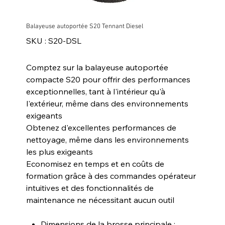
Balayeuse autoportée S20 Tennant Diesel
SKU
SKU :
S20-DSL
S20-
DSL
Comptez sur la balayeuse autoportée
compacte S20 pour offrir des performances
exceptionnelles, tant à l'intérieur qu'à
l'extérieur, même dans des environnements
exigeants
Obtenez d'excellentes performances de
nettoyage, même dans les environnements
les plus exigeants
Economisez en temps et en coûts de
formation grâce à des commandes opérateur
intuitives et des fonctionnalités de
maintenance ne nécessitant aucun outil
Dimensions de la brosse principale :