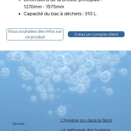
1270mm - 1575mm
Capacité du bac à déchets : 310 L
Vitesse de propulsion : jusqu'à 10 km/h
Poids avec batterie : 1350 kg
Vous souhaitez des infos sur
Créez un compte client
ce produit
Fiche Technique
Téléchargez la fiche technique
L'hygiène pro dans le Nord
Service
Le nettoyage des bureaux