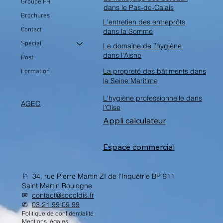
Groupe FH
dans le Pas-de-Calais
Brochures
L'entretien des entreprôts
Contact
dans la Somme
Spécial
Le domaine de l'hygiène
dans l'Aisne
Post
La propreté des bâtiments dans
Formation
la Seine Maritime
L'hygiène professionnelle dans
AGEC
l'Oise
Appli calculateur
Espace commercial
⚐ 34, rue Pierre Martin ZI de l'Inquétrie BP 911
Saint Martin Boulogne
✉︎
contact@socoldis.fr
✆
03 21 99 09 99
Politique de confidentialité
Mentions légales