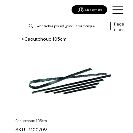
Mon compte
Page
d'acc
ueil
>
Caoutchouc 105cm
Caoutchouc 105cm
SKU
SKU :
1100709
1100709