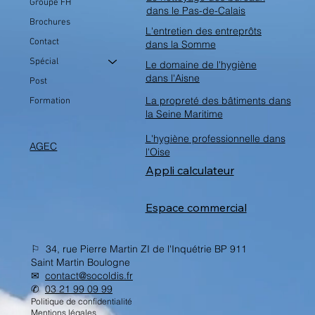
Groupe FH
dans le Pas-de-Calais
Brochures
L'entretien des entreprôts
Contact
dans la Somme
Spécial
Le domaine de l'hygiène
dans l'Aisne
Post
La propreté des bâtiments dans
Formation
la Seine Maritime
L'hygiène professionnelle dans
AGEC
l'Oise
Appli calculateur
Espace commercial
⚐ 34, rue Pierre Martin ZI de l'Inquétrie BP 911
Saint Martin Boulogne
✉︎
contact@socoldis.fr
✆
03 21 99 09 99
Politique de confidentialité
Mentions légales