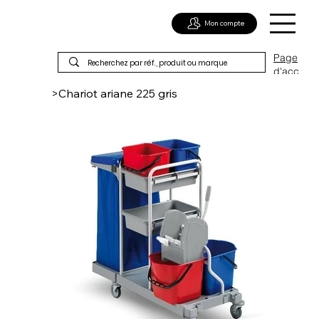
Mon compte
Page
d'acc
ueil
>
Chariot ariane 225 gris