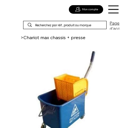
Mon compte
Page
d'acc
ueil
>
Chariot max chassis + presse