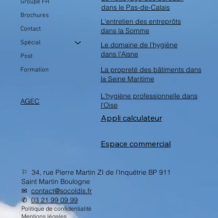
Groupe FH
dans le Pas-de-Calais
Brochures
L'entretien des entreprôts
Contact
dans la Somme
Spécial
Le domaine de l'hygiène
dans l'Aisne
Post
La propreté des bâtiments dans
Formation
la Seine Maritime
L'hygiène professionnelle dans
AGEC
l'Oise
Appli calculateur
Espace commercial
⚐ 34, rue Pierre Martin ZI de l'Inquétrie BP 911
Saint Martin Boulogne
✉︎
contact@socoldis.fr
✆
03 21 99 09 99
Politique de confidentialité
Mentions légales