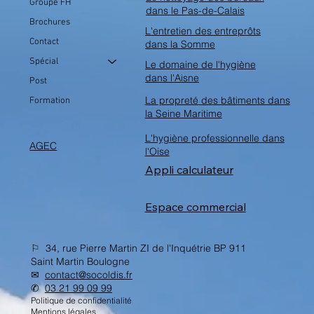
Groupe FH
dans le Pas-de-Calais
Brochures
Vous avez un compte, découvrez le tarif.
L'entretien des entreprôts
Contact
dans la Somme
Spécial
Le domaine de l'hygiène
dans l'Aisne
Post
La propreté des bâtiments dans
Formation
la Seine Maritime
L'hygiène professionnelle dans
AGEC
l'Oise
Appli calculateur
Espace commercial
⚐ 34, rue Pierre Martin ZI de l'Inquétrie BP 911
Saint Martin Boulogne
✉︎
contact@socoldis.fr
✆
03 21 99 09 99
Politique de confidentialité
Mentions légales