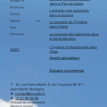
Groupe FH
dans le Pas-de-Calais
Brochures
L'entretien des entreprôts
Contact
dans la Somme
Spécial
Le domaine de l'hygiène
dans l'Aisne
Post
La propreté des bâtiments dans
Formation
la Seine Maritime
L'hygiène professionnelle dans
AGEC
l'Oise
Appli calculateur
Espace commercial
⚐ 34, rue Pierre Martin ZI de l'Inquétrie BP 911
Saint Martin Boulogne
✉︎
contact@socoldis.fr
✆
03 21 99 09 99
Politique de confidentialité
Mentions légales