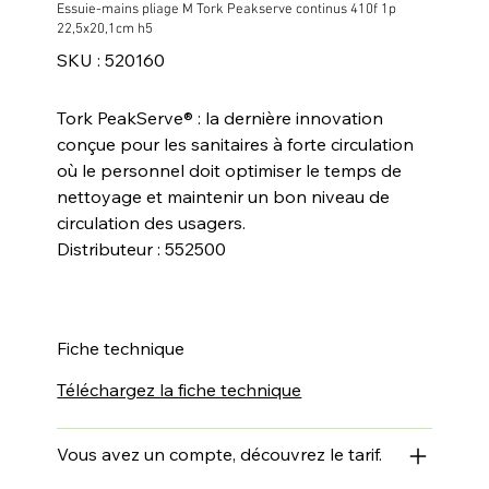
Essuie-mains pliage M Tork Peakserve continus 410f 1p
22,5x20,1cm h5
SKU
SKU :
520160
520160
Tork PeakServe® : la dernière innovation
conçue pour les sanitaires à forte circulation
où le personnel doit optimiser le temps de
nettoyage et maintenir un bon niveau de
circulation des usagers.
Distributeur : 552500
Fiche technique
Téléchargez la fiche technique
Vous avez un compte, découvrez le tarif.