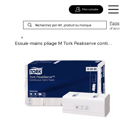
Mon compte
Page
d'acc
ueil
>
Essuie-mains pliage M Tork Peakserve continus 410f 1p 22,5x20,1cm h5