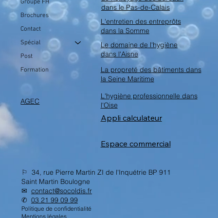
Groupe FH
dans le Pas-de-Calais
Brochures
L'entretien des entreprôts
Contact
dans la Somme
Spécial
Le domaine de l'hygiène
dans l'Aisne
Post
La propreté des bâtiments dans
Formation
la Seine Maritime
L'hygiène professionnelle dans
AGEC
l'Oise
Appli calculateur
Espace commercial
⚐ 34, rue Pierre Martin ZI de l'Inquétrie BP 911
Saint Martin Boulogne
✉︎
contact@socoldis.fr
✆
03 21 99 09 99
Politique de confidentialité
Mentions légales