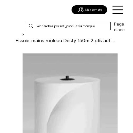
Mon compte
Page
d'acc
>
ueil
Essuie-mains rouleau Desty 150m 2 plis autocut (CAPT)