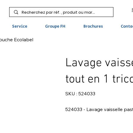
Service
Groupe FH
Brochures
Conta
icouche Ecolabel
Lavage vaisse
tout en 1 tri
SKU
SKU :
524033
524033
524033 - Lavage vaisselle pasti