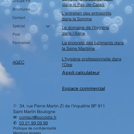
Groupe FH
dans le Pas-de-Calais
Brochures
L'entretien des entreprôts
Contact
dans la Somme
Spécial
Le domaine de l'hygiène
dans l'Aisne
Post
La propreté des bâtiments dans
Formation
la Seine Maritime
L'hygiène professionnelle dans
AGEC
l'Oise
Appli calculateur
Espace commercial
⚐ 34, rue Pierre Martin ZI de l'Inquétrie BP 911
Saint Martin Boulogne
✉︎
contact@socoldis.fr
✆
03 21 99 09 99
Politique de confidentialité
Mentions légales