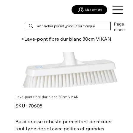
Mon compte
Page
d'acc
ueil
>
Lave-pont fibre dur blanc 30cm VIKAN
Lave-pont fibre dur blanc 30cm VIKAN
SKU
SKU :
70605
70605
Balai brosse robuste permettant de récurer
tout type de sol avec petites et grandes