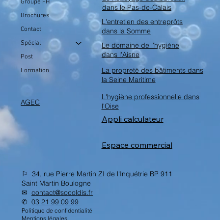
Groupe FH
dans le Pas-de-Calais
Brochures
L'entretien des entreprôts
Contact
dans la Somme
Spécial
Le domaine de l'hygiène
dans l'Aisne
Post
La propreté des bâtiments dans
Formation
la Seine Maritime
L'hygiène professionnelle dans
AGEC
l'Oise
Appli calculateur
Espace commercial
⚐ 34, rue Pierre Martin ZI de l'Inquétrie BP 911
Saint Martin Boulogne
✉︎
contact@socoldis.fr
✆
03 21 99 09 99
Politique de confidentialité
Mentions légales