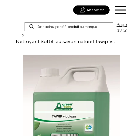
Mon compte
Page
d'acc
>
ueil
Nettoyant Sol 5L au savon naturel Tawip Vioclean Ecolabel