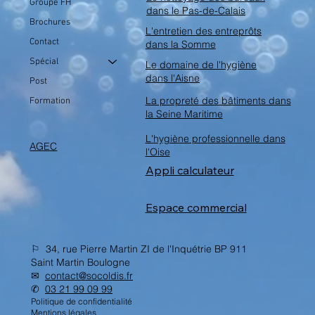
Groupe FH
dans le Pas-de-Calais
Brochures
L'entretien des entreprôts
Contact
dans la Somme
Spécial
Le domaine de l'hygiène
dans l'Aisne
Post
La propreté des bâtiments dans
Formation
la Seine Maritime
L'hygiène professionnelle dans
AGEC
l'Oise
Appli calculateur
Espace commercial
⚐ 34, rue Pierre Martin ZI de l'Inquétrie BP 911
Saint Martin Boulogne
✉︎
contact@socoldis.fr
✆
03 21 99 09 99
Politique de confidentialité
Mentions légales