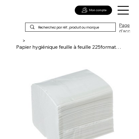
Mon compte
Page
d'acc
ueil
>
Papier hygiénique feuille à feuille 225formatx40 Maxi Pack 2 plis Premium Gaufré