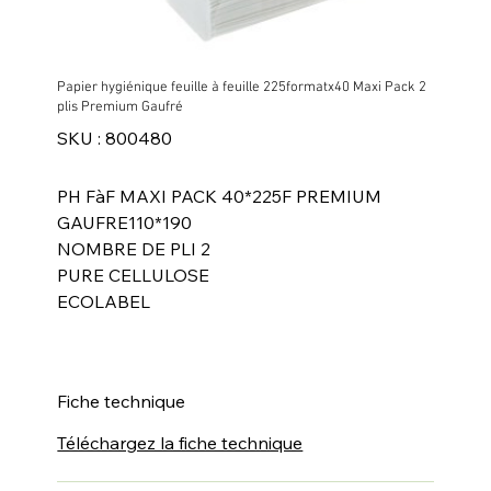
Papier hygiénique feuille à feuille 225formatx40 Maxi Pack 2
plis Premium Gaufré
SKU
SKU :
800480
800480
PH FàF MAXI PACK 40*225F PREMIUM
GAUFRE110*190
NOMBRE DE PLI 2
PURE CELLULOSE
ECOLABEL
Fiche technique
Téléchargez la fiche technique