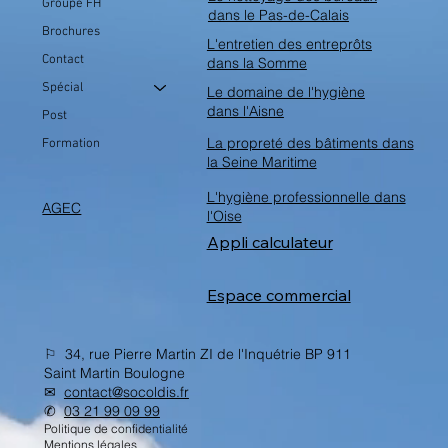
Groupe FH
dans le Pas-de-Calais
Brochures
L'entretien des entreprôts
Contact
dans la Somme
Spécial
Le domaine de l'hygiène
dans l'Aisne
Post
La propreté des bâtiments dans
Formation
la Seine Maritime
L'hygiène professionnelle dans
AGEC
l'Oise
Appli calculateur
Espace commercial
⚐ 34, rue Pierre Martin ZI de l'Inquétrie BP 911
Saint Martin Boulogne
✉︎
contact@socoldis.fr
✆
03 21 99 09 99
Politique de confidentialité
Mentions légales