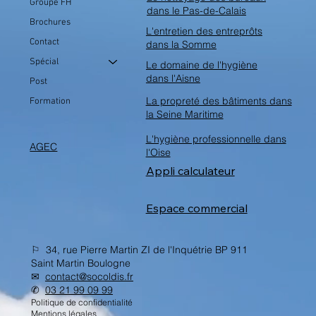
Groupe FH
dans le Pas-de-Calais
Brochures
L'entretien des entreprôts
Contact
dans la Somme
Spécial
Le domaine de l'hygiène
dans l'Aisne
Post
La propreté des bâtiments dans
Formation
la Seine Maritime
L'hygiène professionnelle dans
AGEC
l'Oise
Appli calculateur
Espace commercial
⚐ 34, rue Pierre Martin ZI de l'Inquétrie BP 911
Saint Martin Boulogne
✉︎
contact@socoldis.fr
✆
03 21 99 09 99
Politique de confidentialité
Mentions légales