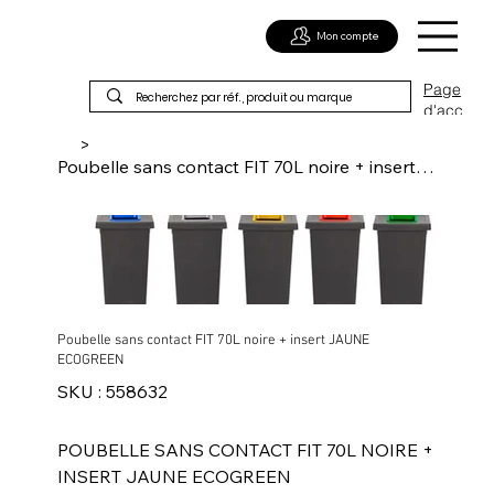
Mon compte
Page
d'acc
ueil
>
Poubelle sans contact FIT 70L noire + insert JAUNE ECOGREEN
Poubelle sans contact FIT 70L noire + insert JAUNE
ECOGREEN
SKU
SKU :
558632
558632
POUBELLE SANS CONTACT FIT 70L NOIRE +
INSERT JAUNE ECOGREEN