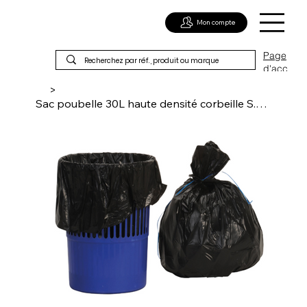
Mon compte
Page
d'acc
ueil
>
Sac poubelle 30L haute densité corbeille S.E noir 500x520mm 11µ x500