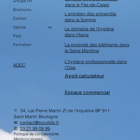
Groupe FH
dans le Pas-de-Calais
Brochures
L'entretien des entreprôts
Contact
dans la Somme
Spécial
Le domaine de l'hygiène
dans l'Aisne
Post
La propreté des bâtiments dans
Formation
la Seine Maritime
L'hygiène professionnelle dans
AGEC
l'Oise
Appli calculateur
Espace commercial
⚐ 34, rue Pierre Martin ZI de l'Inquétrie BP 911
Saint Martin Boulogne
✉︎
contact@socoldis.fr
✆
03 21 99 09 99
Politique de confidentialité
Mentions légales