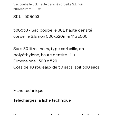
Sac poubelle 30L haute densité corbeille S.E noir
500x520mm 11µ x500
SKU
SKU :
508653
508653
508653 - Sac poubelle 30L haute densité
corbeille S.E noir 500x520mm 11µ x500
Sacs 30 litres noirs, type corbeille, en
polyéthylène, haute densité 11 µ
Dimensions : 500 x 520
Colis de 10 rouleaux de 50 sacs, soit 500 sacs
Fiche technique
Téléchargez la fiche technique