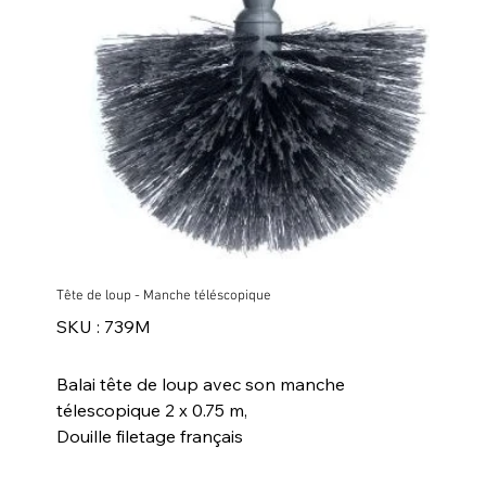
Tête de loup - Manche téléscopique
SKU
SKU :
739M
739M
Balai tête de loup avec son manche
télescopique 2 x 0.75 m,
Douille filetage français