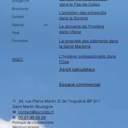
Groupe FH
dans le Pas-de-Calais
Brochures
L'entretien des entreprôts
Contact
dans la Somme
Spécial
Le domaine de l'hygiène
dans l'Aisne
Post
La propreté des bâtiments dans
Formation
la Seine Maritime
L'hygiène professionnelle dans
AGEC
l'Oise
Appli calculateur
Espace commercial
⚐ 34, rue Pierre Martin ZI de l'Inquétrie BP 911
Saint Martin Boulogne
✉︎
contact@socoldis.fr
✆
03 21 99 09 99
Politique de confidentialité
Mentions légales