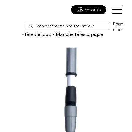
Mon compte
Page
d'acc
>
Tête de loup - Manche téléscopique
ueil