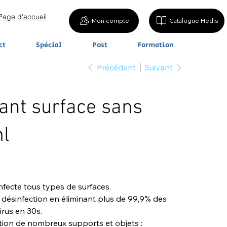
Page d'accueil
Mon compte
Catalogue Hedis
ct
Spécial
Post
Formation
Précédent
Suivant
ant surface sans
l
infecte tous types de surfaces.
 désinfection en éliminant plus de 99,9% des
irus en 30s.
ion de nombreux supports et objets :