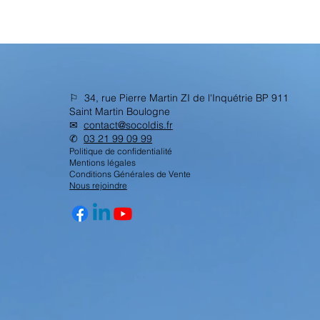
⚐ 34, rue Pierre Martin ZI de l'Inquétrie BP 911
Saint Martin Boulogne
✉︎
contact@socoldis.fr
✆
03 21 99 09 99
Politique de confidentialité
Mentions légales
Conditions Générales de Vente
Nous rejoindre