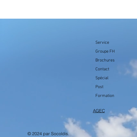
Service
Groupe FH
Brochures
Contact
Spécial
Post
Formation
AGEC
© 2024 par Socoldis.