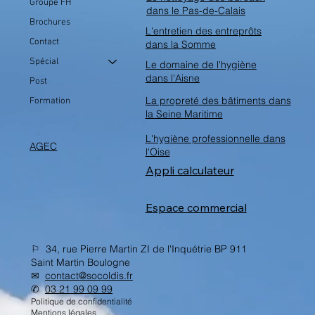
Groupe FH
dans le Pas-de-Calais
Brochures
L'entretien des entreprôts
Contact
dans la Somme
Spécial
Le domaine de l'hygiène
dans l'Aisne
Post
La propreté des bâtiments dans
Formation
la Seine Maritime
L'hygiène professionnelle dans
AGEC
l'Oise
Appli calculateur
Espace commercial
⚐ 34, rue Pierre Martin ZI de l'Inquétrie BP 911
Saint Martin Boulogne
✉︎
contact@socoldis.fr
✆
03 21 99 09 99
Politique de confidentialité
Mentions légales