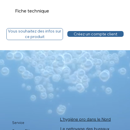
Fiche technique
Téléchargez la fiche technique
Vous souhaitez des infos sur
Créez un compte client
ce produit
Fiche sécurité
Vous avez un compte, découvrez le tarif. :
L'hygiène pro dans le Nord
Service
Le nettoyage des bureaux