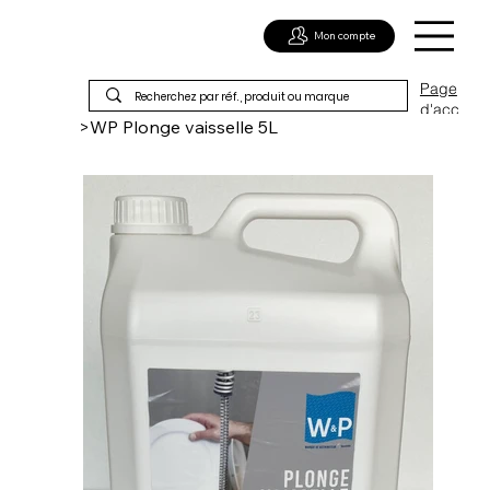
Mon compte
Page
d'acc
>
WP Plonge vaisselle 5L
ueil