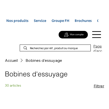
Nos produits
Service
Groupe FH
Brochures
Contac
Mon compte
Page
d'acc
ueil
Accueil
Bobines d'essuyage
Bobines d'essuyage
30 articles
Filtrer