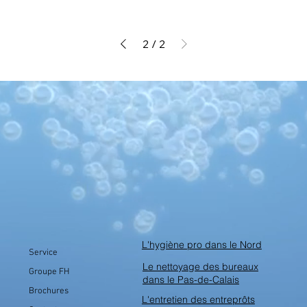
2
/
2
L'hygiène pro dans le Nord
Service
Le nettoyage des bureaux
Groupe FH
dans le Pas-de-Calais
Brochures
L'entretien des entreprôts