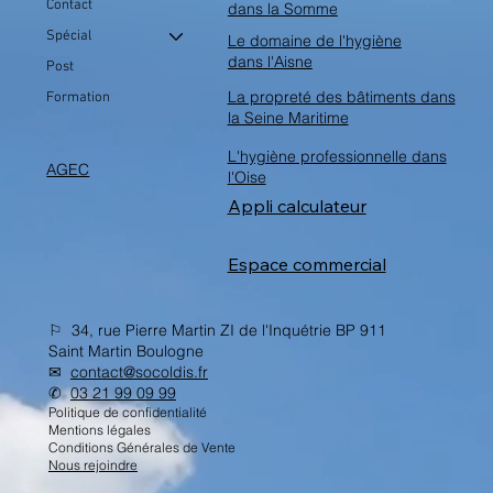
Contact
dans la Somme
Spécial
Le domaine de l'hygiène
dans l'Aisne
Post
La propreté des bâtiments dans
Formation
la Seine Maritime
L'hygiène professionnelle dans
AGEC
l'Oise
Appli calculateur
Espace commercial
⚐ 34, rue Pierre Martin ZI de l'Inquétrie BP 911
Saint Martin Boulogne
✉︎
contact@socoldis.fr
✆
03 21 99 09 99
Politique de confidentialité
Mentions légales
Conditions Générales de Vente
Nous rejoindre