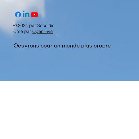
© 2024 par Socoldis.
Créé par
Open Five
Oeuvrons pour un monde plus propre