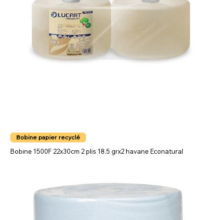
Bobine papier recyclé
Bobine 1500F 22x30cm 2 plis 18.5 grx2 havane Econatural