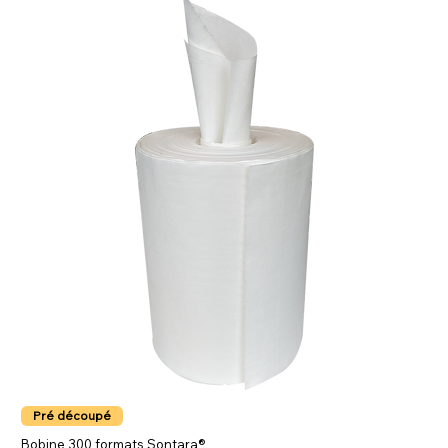
Pré découpé
Bobine 300 formats Sontara®