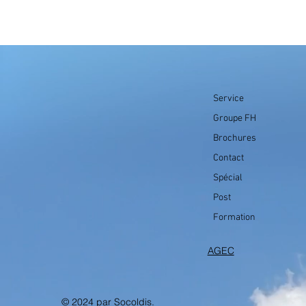
Service
Groupe FH
Brochures
Contact
Spécial
Post
Formation
AGEC
© 2024 par Socoldis.