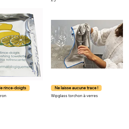
x 5
e rince-doigts
Ne laisse aucune trace !
tron
Wipglass torchon à verres