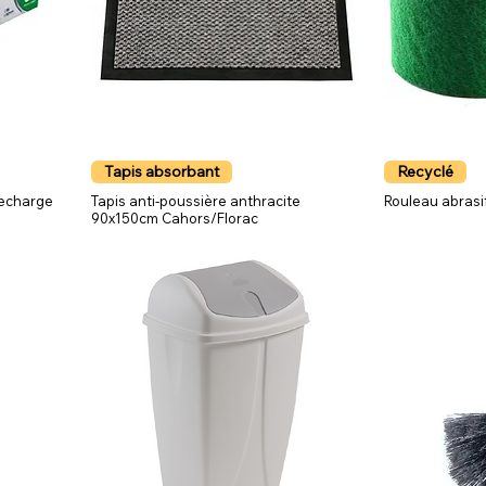
Tapis absorbant
Recyclé
recharge
Tapis anti-poussière anthracite
Rouleau abrasi
90x150cm Cahors/Florac