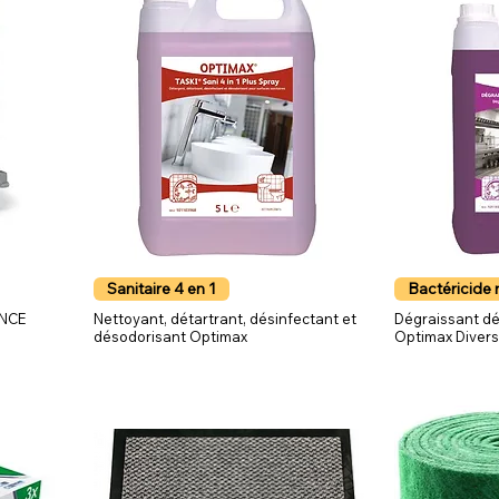
Sanitaire 4 en 1
Bactéricide 
ANCE
Nettoyant, détartrant, désinfectant et
Dégraissant d
désodorisant Optimax
Optimax Diver