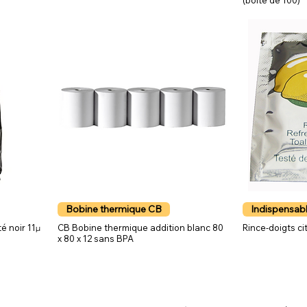
(boîte de 100)
Bobine thermique CB
Indispensabl
é noir 11µ
CB Bobine thermique addition blanc 80
Rince-doigts ci
x 80 x 12 sans BPA