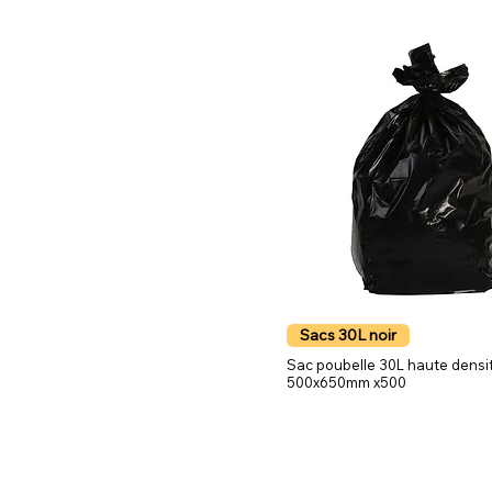
Sacs 30L noir
Sac poubelle 30L haute densit
500x650mm x500