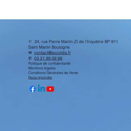
⚐ 34, rue Pierre Martin ZI de l'Inquétrie BP 911
Saint Martin Boulogne
✉︎
contact@socoldis.fr
✆
03 21 99 09 99
Politique de confidentialité
Mentions légales
Conditions Générales de Vente
Nous rejoindre