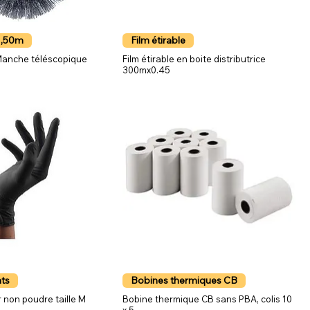
1,50m
Film étirable
 Manche téléscopique
Film étirable en boite distributrice
300mx0.45
nts
Bobines thermiques CB
ir non poudre taille M
Bobine thermique CB sans PBA, colis 10