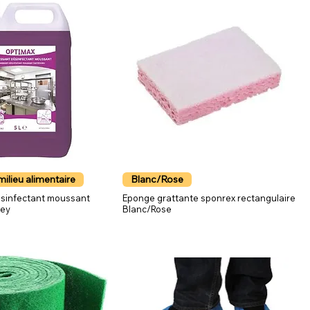
milieu alimentaire
Blanc/Rose
ésinfectant moussant
Eponge grattante sponrex rectangulaire
sey
Blanc/Rose