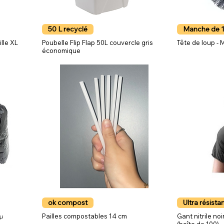
50 L recyclé
Manche de 
ille XL
Poubelle Flip Flap 50L couvercle gris
Tête de loup -
économique
ok compost
Ultra résista
µ
Pailles compostables 14 cm
Gant nitrile no