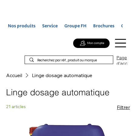
Nos produits
Service
Groupe FH
Brochures
Contac
Mon compte
Page
d'acc
ueil
Accueil
Linge dosage automatique
Linge dosage automatique
21 articles
Filtrer