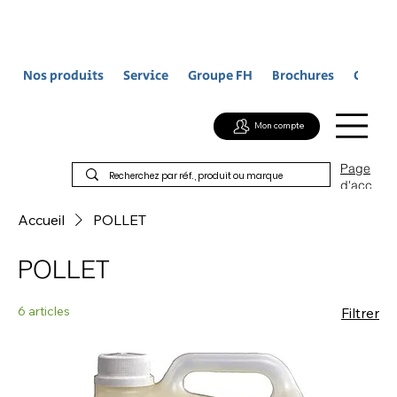
Nos produits
Service
Groupe FH
Brochures
Contac
Mon compte
Page
d'acc
ueil
Accueil
POLLET
POLLET
6 articles
Filtrer