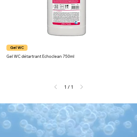
Gel WC
Gel WC détartrant Echoclean 750ml
1
/
1